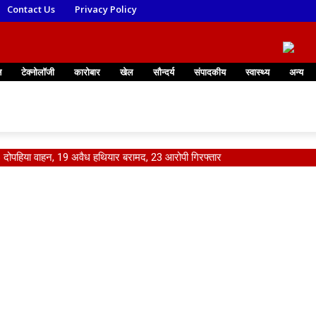
Contact Us
Privacy Policy
न
टेक्नोलॉजी
कारोबार
खेल
सौन्दर्य
संपादकीय
स्वास्थ्य
अन्य
66 दोपहिया वाहन, 19 अवैध हथियार बरामद, 23 आरोपी गिरफ्तार