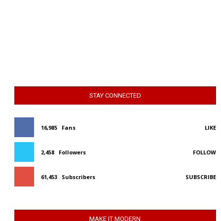
STAY CONNECTED
16,985
Fans
LIKE
2,458
Followers
FOLLOW
61,453
Subscribers
SUBSCRIBE
MAKE IT MODERN