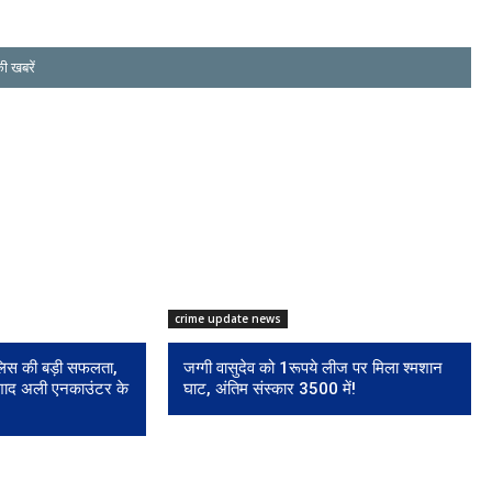
ी खबरें
crime update news
पुलिस की बड़ी सफलता,
जग्गी वासुदेव को 1रूपये लीज पर मिला श्मशान
शाद अली एनकाउंटर के
घाट, अंतिम संस्कार 3500 में!