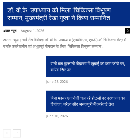
डॉ. वी.के. उपाध्याय को मिला ‘चिकित्सा विभूषण
सम्मान, मुख्यमंत्री रेखा गुप्ता ने किया सम्मानित
असल न्यूज
-
August 1, 2026
0
असल न्यूज़। चर्म रोग विशेषज्ञ डॉ. वी.के. उपाध्याय (एमबीबीएस, एमडी) को चिकित्सा क्षेत्र में
उनके उल्लेखनीय एवं अभूतपूर्व योगदान के लिए 'चिकित्सा विभूषण सम्मान'...
रानी बाग़ मुल्तानी मोहल्ला में खुदाई का काम जोरों पर,
बारिश सिर पर
June 26, 2026
बिना फायर एनओसी चल रहे होटलों पर प्रशासन का
शिकंजा, नरेला और जनकपुरी में कार्रवाई तेज
June 18, 2026