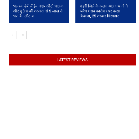
भलस्वा डेरी में ईमानदार ऑटो चालक
बाहरी जिले के अलग-अलग थानो ने
और पुलिस की तत्परता से 5 लाख से
अवैध शराब कारोबार पर कसा
भरा बैग लौटाया
शिकंजा, 25 तस्कर गिरफ्तार
LATEST REVIEWS