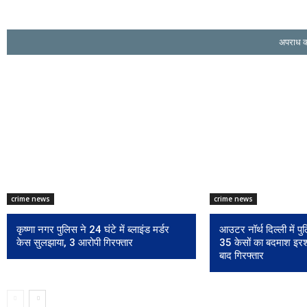
अपराध क
crime news
crime news
कृष्णा नगर पुलिस ने 24 घंटे में ब्लाइंड मर्डर
आउटर नॉर्थ दिल्ली में 
केस सुलझाया, 3 आरोपी गिरफ्तार
35 केसों का बदमाश इर
बाद गिरफ्तार