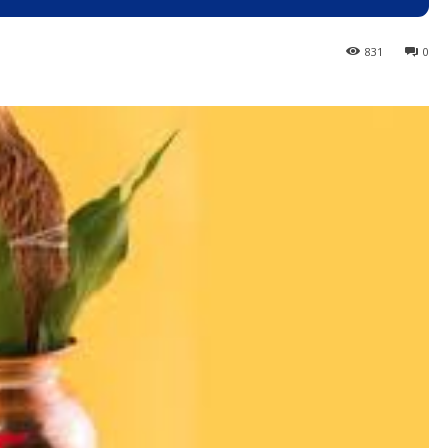
831
0