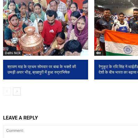
Delhi NCR
खेल
श्रावण माह के प्रथम सोमवार पर बाबा के भक्तों की
रेणुकूट के रवि सिंह ने थाईलैंड
उमड़ी अपार भीड़, ब्रह्मपुरी में हुआ रुद्राभिषेक
देशों के बीच भारत का बढ़ाया
LEAVE A REPLY