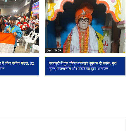
Delhi NCR
 में जीता ब्रॉन्ज़ मेडल, 32
ब्रह्मपुरी में गुरु पूर्णिमा महोत्सव धूमधाम से संपन्न, गुरु
 मान
पूजन, भजनांजलि और भंडारे का हुआ आयोजन