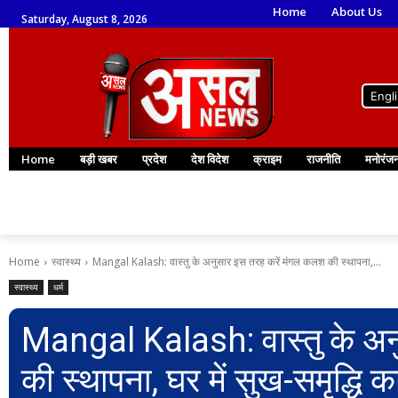
Home
About Us
Saturday, August 8, 2026
Engl
Home
बड़ी खबर
प्रदेश
देश विदेश
क्राइम
राजनीति
मनोरंज
Home
स्वास्थ्य
Mangal Kalash: वास्तु के अनुसार इस तरह करें मंगल कलश की स्थापना,...
स्वास्थ्य
धर्म
Mangal Kalash: वास्तु के अन
की स्थापना, घर में सुख-समृद्धि 