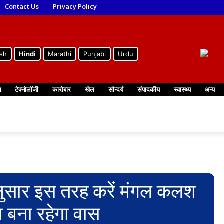
Contact Us
Privacy Policy
ish
Hindi
Marathi
Punjabi
Urdu
न
टेक्नोलॉजी
कारोबार
खेल
सौन्दर्य
संपादकीय
स्वास्थ्य
अन्य
ुसार इस तरह करें मंगल कलश
का बना रहेगा वास