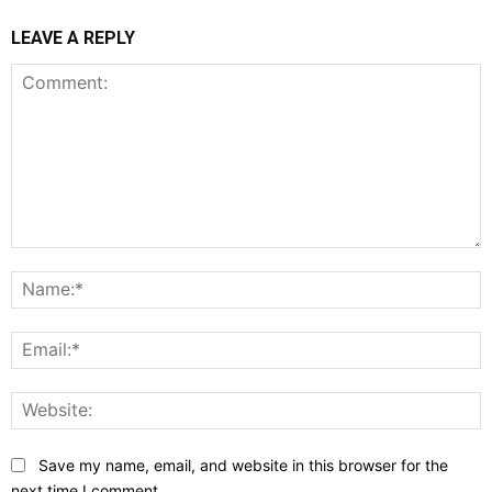
LEAVE A REPLY
Comment:
N
E
W
Save my name, email, and website in this browser for the
next time I comment.