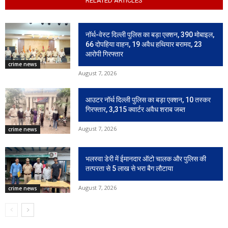
RELATED ARTICLES
नॉर्थ-वेस्ट दिल्ली पुलिस का बड़ा एक्शन, 390 मोबाइल,
66 दोपहिया वाहन, 19 अवैध हथियार बरामद, 23
आरोपी गिरफ्तार
crime news
August 7, 2026
आउटर नॉर्थ दिल्ली पुलिस का बड़ा एक्शन, 10 तस्कर
गिरफ्तार, 3,315 क्वार्टर अवैध शराब जब्त
August 7, 2026
crime news
भलस्वा डेरी में ईमानदार ऑटो चालक और पुलिस की
तत्परता से 5 लाख से भरा बैग लौटाया
August 7, 2026
crime news