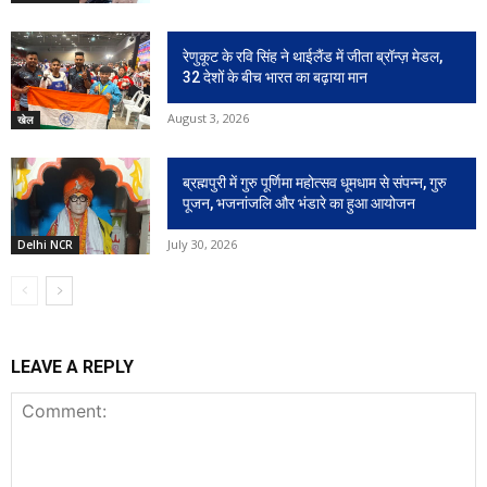
रेणुकूट के रवि सिंह ने थाईलैंड में जीता ब्रॉन्ज़ मेडल,
32 देशों के बीच भारत का बढ़ाया मान
August 3, 2026
खेल
ब्रह्मपुरी में गुरु पूर्णिमा महोत्सव धूमधाम से संपन्न, गुरु
पूजन, भजनांजलि और भंडारे का हुआ आयोजन
July 30, 2026
Delhi NCR
LEAVE A REPLY