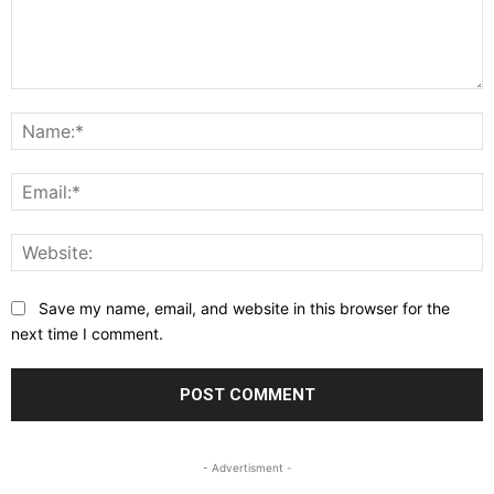
Comment:
N
E
W
Save my name, email, and website in this browser for the
next time I comment.
- Advertisment -