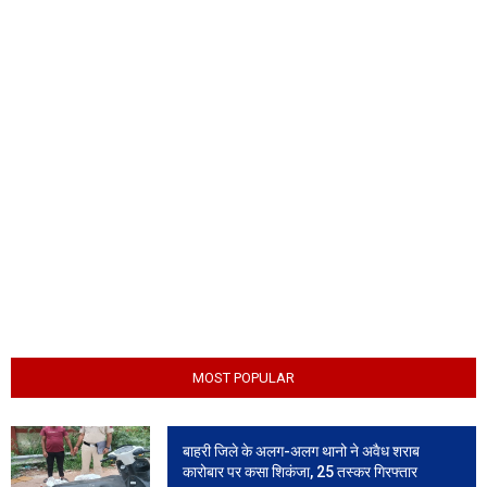
MOST POPULAR
बाहरी जिले के अलग-अलग थानो ने अवैध शराब
कारोबार पर कसा शिकंजा, 25 तस्कर गिरफ्तार