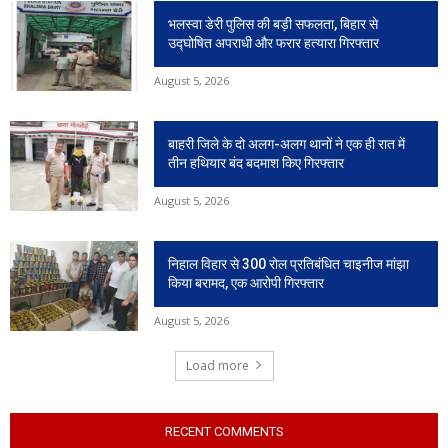
भलस्वा डेरी पुलिस की बड़ी सफलता, बिहार से
उद्घोषित अपराधी और फरार हत्यारा गिरफ्तार
August 5, 2026
बाहरी जिले के दो अलग-अलग थानों ने एक ही रात में
तीन हथियार बंद बदमाश किए गिरफ्तार
August 5, 2026
निहाल विहार से 300 रोल प्रतिबंधित चाइनीज मांझा
किया बरामद, एक आरोपी गिरफ्तार
August 5, 2026
Load more
RECENT COMMENTS