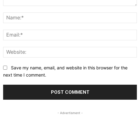
Comment:
N
E
W
Save my name, email, and website in this browser for the
next time I comment.
- Advertisment -