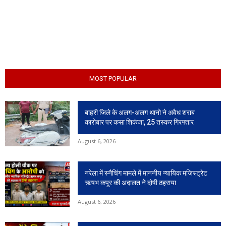
MOST POPULAR
बाहरी जिले के अलग-अलग थानो ने अवैध शराब
कारोबार पर कसा शिकंजा, 25 तस्कर गिरफ्तार
August 6, 2026
नरेला में स्नैचिंग मामले में माननीय न्यायिक मजिस्ट्रेट
ऋषभ कपूर की अदालत ने दोषी ठहराया
August 6, 2026