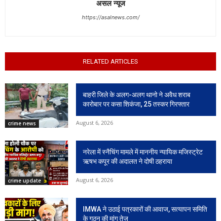
असल न्यूज
https://asalnews.com/
RELATED ARTICLES
बाहरी जिले के अलग-अलग थानो ने अवैध शराब
कारोबार पर कसा शिकंजा, 25 तस्कर गिरफ्तार
August 6, 2026
crime news
नरेला में स्नैचिंग मामले में माननीय न्यायिक मजिस्ट्रेट
ऋषभ कपूर की अदालत ने दोषी ठहराया
August 6, 2026
crime update
IMWA ने उठाई पत्रकारों की आवाज, सत्यापन समिति
के गठन की मांग तेज