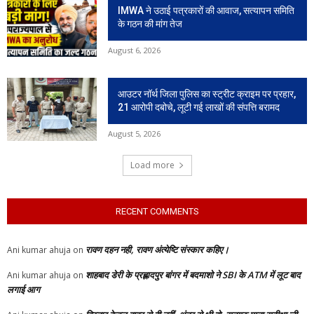
IMWA ने उठाई पत्रकारों की आवाज, सत्यापन समिति
के गठन की मांग तेज
August 6, 2026
आउटर नॉर्थ जिला पुलिस का स्ट्रीट क्राइम पर प्रहार,
21 आरोपी दबोचे, लूटी गई लाखों की संपत्ति बरामद
August 5, 2026
Load more
RECENT COMMENTS
रावण दहन नही, रावण अंत्येष्टि संस्कार कहिए।
Ani kumar ahuja
on
शाहबाद डेरी के प्रह्लादपुर बांगर में बदमाशो ने SBI के ATM में लूट बाद
Ani kumar ahuja
on
लगाई आग