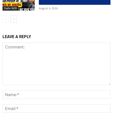
August 6, 2026
Delhi NCR
LEAVE A REPLY
Comment:
N
E