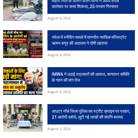
बाहरी जिले के अलग-अलग थानो ने अवैध शराब
कारोबार पर कसा शिकंजा, 25 तस्कर गिरफ्तार
August 6, 2026
नरेला में स्नैचिंग मामले में माननीय न्यायिक मजिस्ट्रेट
ऋषभ कपूर की अदालत ने दोषी ठहराया
August 6, 2026
IMWA ने उठाई पत्रकारों की आवाज, सत्यापन समिति
के गठन की मांग तेज
August 6, 2026
आउटर नॉर्थ जिला पुलिस का स्ट्रीट क्राइम पर प्रहार,
21 आरोपी दबोचे, लूटी गई लाखों की संपत्ति बरामद
August 5, 2026