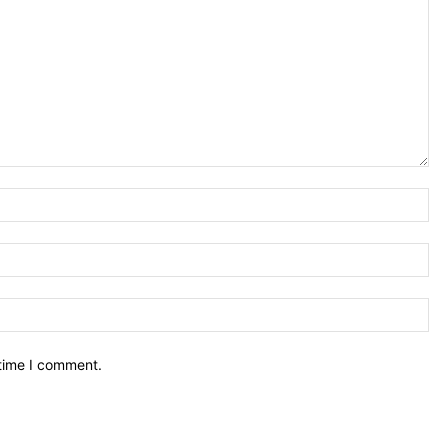
Na
Ema
We
 time I comment.