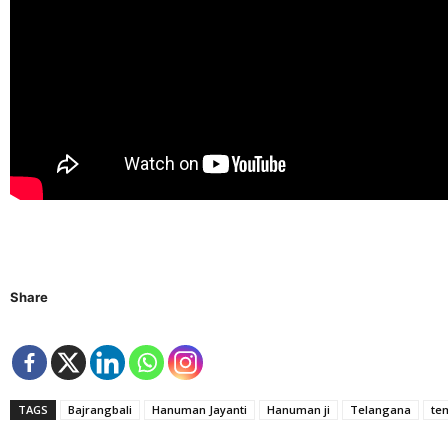
Share
TAGS
Bajrangbali
Hanuman Jayanti
Hanuman ji
Telangana
te