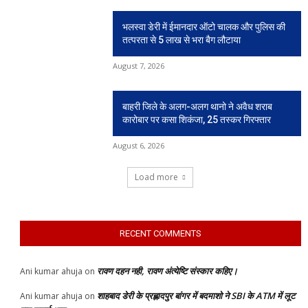
भलस्वा डेरी में ईमानदार ऑटो चालक और पुलिस की
तत्परता से 5 लाख से भरा बैग लौटाया
August 7, 2026
बाहरी जिले के अलग-अलग थानो ने अवैध शराब
कारोबार पर कसा शिकंजा, 25 तस्कर गिरफ्तार
August 6, 2026
Load more
RECENT COMMENTS
रावण दहन नही, रावण अंत्येष्टि संस्कार कहिए।
Ani kumar ahuja
on
शाहबाद डेरी के प्रह्लादपुर बांगर में बदमाशो ने SBI के ATM में लूट
Ani kumar ahuja
on