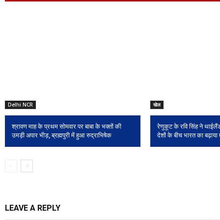
Delhi NCR
खेल
श्रावण माह के प्रथम सोमवार पर बाबा के भक्तों की
रेणुकूट के रवि सिंह ने थाईलैंड
उमड़ी अपार भीड़, ब्रह्मपुरी में हुआ रुद्राभिषेक
देशों के बीच भारत का बढ़ाया
LEAVE A REPLY