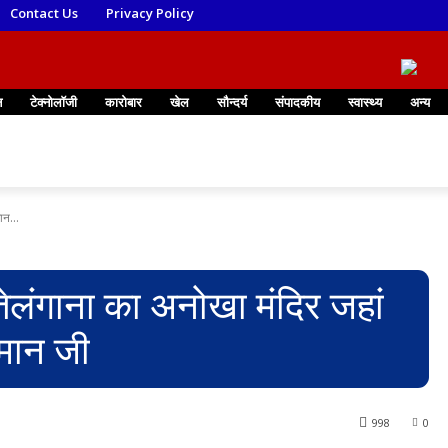
Contact Us
Privacy Policy
न
टेक्नोलॉजी
कारोबार
खेल
सौन्दर्य
संपादकीय
स्वास्थ्य
अन्य
न...
गाना का अनोखा मंदिर जहां
ुमान जी
998
0