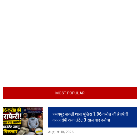
MOST POPULAR
समयपुर बादली थाना पुलिस 1.96 करोड़ की हेराफेरी
का आरोपी अकाउंटेंट 3 साल बाद दबोचा
August 10, 2026