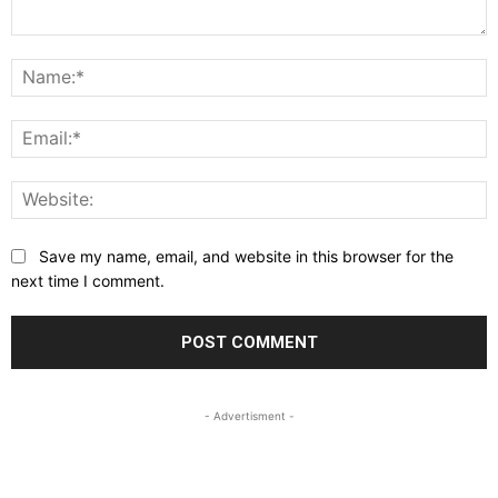
Comment:
N
E
W
Save my name, email, and website in this browser for the
next time I comment.
- Advertisment -