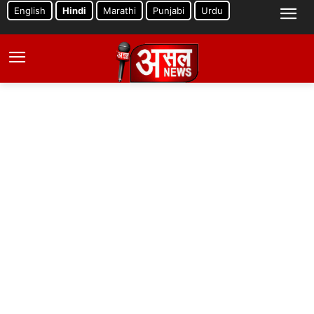
English
Hindi
Marathi
Punjabi
Urdu