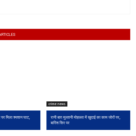
ARTICLES
crime news
ज पर मिला श्मशान घाट,
रानी बाग़ मुल्तानी मोहल्ला में खुदाई का काम जोरों पर,
बारिश सिर पर