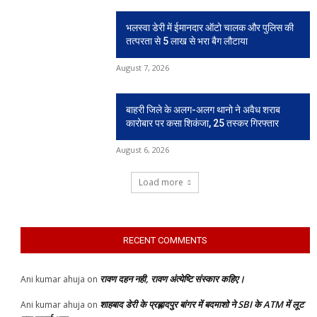
भलस्वा डेरी में ईमानदार ऑटो चालक और पुलिस की
तत्परता से 5 लाख से भरा बैग लौटाया
August 7, 2026
बाहरी जिले के अलग-अलग थानो ने अवैध शराब
कारोबार पर कसा शिकंजा, 25 तस्कर गिरफ्तार
August 6, 2026
Load more
RECENT COMMENTS
रावण दहन नही, रावण अंत्येष्टि संस्कार कहिए।
Ani kumar ahuja
on
शाहबाद डेरी के प्रह्लादपुर बांगर में बदमाशो ने SBI के ATM में लूट
Ani kumar ahuja
on