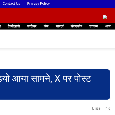
Contact Us
Privacy Policy
न
टेक्नोलॉजी
कारोबार
खेल
सौन्दर्य
संपादकीय
स्वास्थ्य
अन्य
यो आया सामने, X पर पोस्ट
898
0