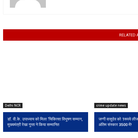
RELATED 
Delhi NCR
crime update news
डॉ. वी.के. उपाध्याय को मिला ‘चिकित्सा विभूषण सम्मान,
जग्गी वासुदेव को 1रूपये ली
मुख्यमंत्री रेखा गुप्ता ने किया सम्मानित
अंतिम संस्कार 3500 में!