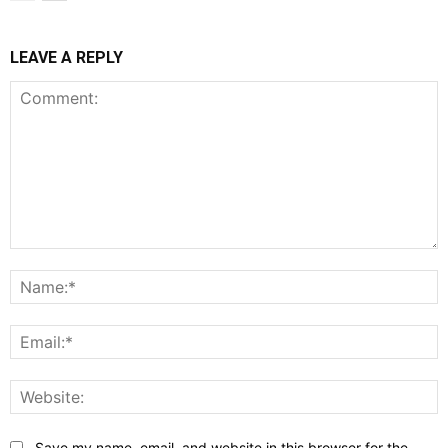
LEAVE A REPLY
Comment:
N
E
W
Save my name, email, and website in this browser for the