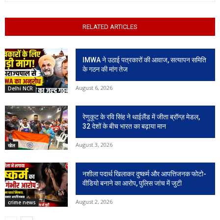
RELATED ARTICLES
IMWA ने उठाई पत्रकारों की आवाज, सत्यापन समिति
के गठन की मांग तेज
August 6, 2026
Delhi NCR
रेणुकूट के रवि सिंह ने थाईलैंड में जीता ब्रॉन्ज़ मेडल,
32 देशों के बीच भारत का बढ़ाया मान
August 3, 2026
खेल
नशीला पदार्थ खिलाकर दुष्कर्म और आपत्तिजनक फोटो-
वीडियो बनाने का आरोप, पुलिस जांच में जुटी
August 2, 2026
crime news