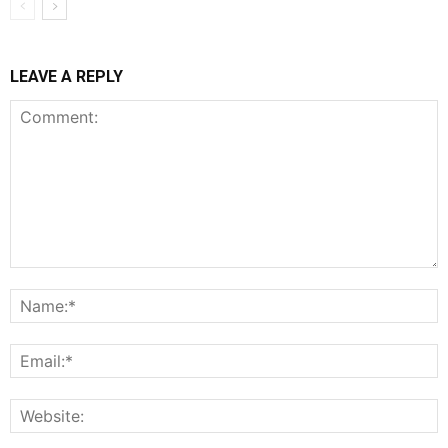
LEAVE A REPLY
Comment:
N
E
W