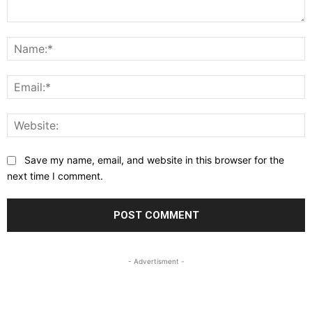
Comment:
N
E
W
Save my name, email, and website in this browser for the
next time I comment.
- Advertisment -