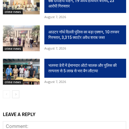
66 दोपहिया वाहन, 19 अवैध हथियार बरामद, 23
आरोपी गिरफ्तार
crime news
August 7, 2026
आउटर नॉर्थ दिल्ली पुलिस का बड़ा एक्शन, 10 तस्कर
गिरफ्तार, 3,315 क्वार्टर अवैध शराब जब्त
August 7, 2026
crime news
भलस्वा डेरी में ईमानदार ऑटो चालक और पुलिस की
तत्परता से 5 लाख से भरा बैग लौटाया
August 7, 2026
crime news
LEAVE A REPLY