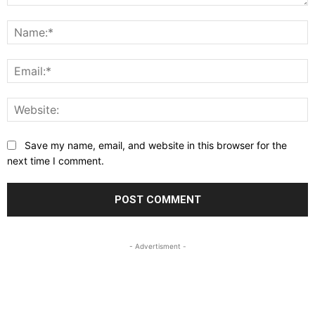
Comment:
N
E
W
Save my name, email, and website in this browser for the
next time I comment.
- Advertisment -