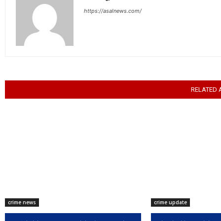
https://asalnews.com/
RELATED 
crime news
crime update