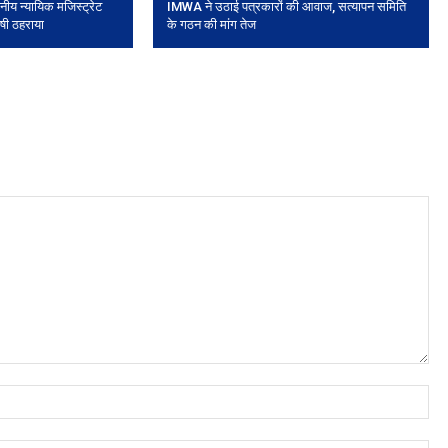
ाननीय न्यायिक मजिस्ट्रेट
IMWA ने उठाई पत्रकारों की आवाज, सत्यापन समिति
षी ठहराया
के गठन की मांग तेज
Na