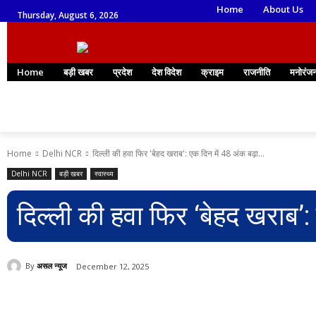
Home
About Us
Thursday, August 6, 2026
Home
बड़ी खबर
प्रदेश
देश विदेश
क्राइम
राजनीति
मनोरंज
Home
Delhi NCR
दिल्ली की हवा फिर 'बेहद खराब': एक दिन में 48 अंक बढ़ा...
Delhi NCR
बड़ी खबर
स्वास्थ्य
दिल्ली की हवा फिर ‘बेहद खराब’:
By
असल न्यूज
December 12, 2025