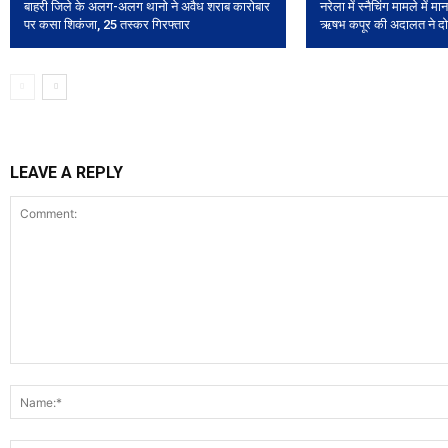
बाहरी जिले के अलग-अलग थानो ने अवैध शराब कारोबार
नरेला में स्नैचिंग मामले में म
पर कसा शिकंजा, 25 तस्कर गिरफ्तार
ऋषभ कपूर की अदालत ने दो
LEAVE A REPLY
Comment: