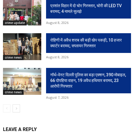
प्रशांत विहार में दो चोर गिरफ्तार, चोरी की LED TV
बरामद; 4 मामले सुलझे
August 8, 2026
crime update
रोहिणी में अवैध शराब की बड़ी खेप पकड़ी, 10 हजार
क्वार्टर बरामद; सप्लायर गिरफ्तार
August 8, 2026
crime news
नॉर्थ-वेस्ट दिल्ली पुलिस का बड़ा एक्शन, 390 मोबाइल,
66 दोपहिया वाहन, 19 अवैध हथियार बरामद, 23
आरोपी गिरफ्तार
crime news
August 7, 2026
LEAVE A REPLY