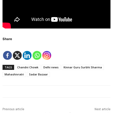
Share
TAGS
Chandni Chowk
Delhi news
Kinnar Guru Surbhi Sharma
Mahashivratri
Sadar Bazaar
Previous article
Next article