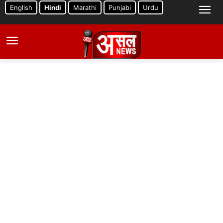
English
Hindi
Marathi
Punjabi
Urdu