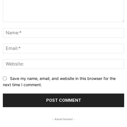
Comment:
N
E
W
Save my name, email, and website in this browser for the
next time I comment.
- Advertisment -