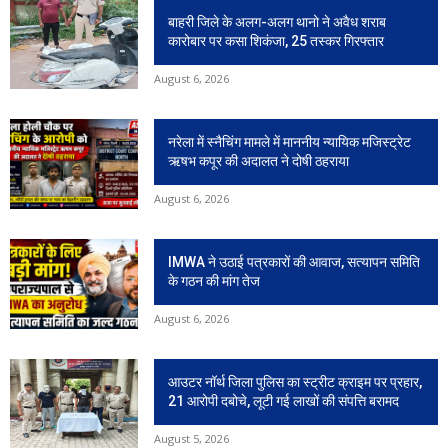
बाहरी जिले के अलग-अलग थानो ने अवैध शराब
कारोबार पर कसा शिकंजा, 25 तस्कर गिरफ्तार
August 6, 2026
नरेला में स्नैचिंग मामले में माननीय न्यायिक मजिस्ट्रेट
ऋषभ कपूर की अदालत ने दोषी ठहराया
August 6, 2026
IMWA ने उठाई पत्रकारों की आवाज, सत्यापन समिति
के गठन की मांग तेज
August 6, 2026
आउटर नॉर्थ जिला पुलिस का स्ट्रीट क्राइम पर प्रहार,
21 आरोपी दबोचे, लूटी गई लाखों की संपत्ति बरामद
August 5, 2026