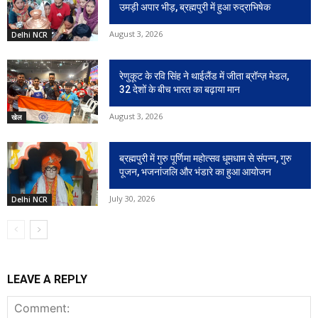
उमड़ी अपार भीड़, ब्रह्मपुरी में हुआ रुद्राभिषेक
August 3, 2026
Delhi NCR
रेणुकूट के रवि सिंह ने थाईलैंड में जीता ब्रॉन्ज़ मेडल,
32 देशों के बीच भारत का बढ़ाया मान
August 3, 2026
खेल
ब्रह्मपुरी में गुरु पूर्णिमा महोत्सव धूमधाम से संपन्न, गुरु
पूजन, भजनांजलि और भंडारे का हुआ आयोजन
July 30, 2026
Delhi NCR
LEAVE A REPLY