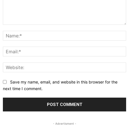
Comment:
N
E
W
Save my name, email, and website in this browser for the
next time I comment.
- Advertisment -