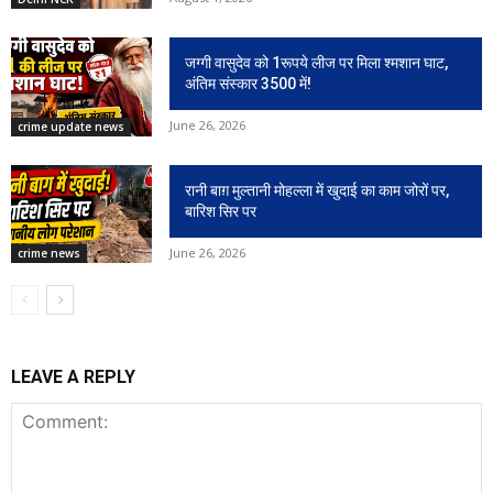
जग्गी वासुदेव को 1रूपये लीज पर मिला श्मशान घाट,
अंतिम संस्कार 3500 में!
June 26, 2026
crime update news
रानी बाग़ मुल्तानी मोहल्ला में खुदाई का काम जोरों पर,
बारिश सिर पर
June 26, 2026
crime news
LEAVE A REPLY