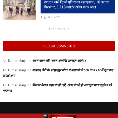
आउटर नॉर्थ दिल्ली पुलिस का बड़ा एक्शन, 10 तस्कर
गिरफ्तार, 3,315 क्वार्टर अवैध शराब जब्त
August 7, 2026
Load more
RECENT COMMENTS
रावण दहन नही, रावण अंत्येष्टि संस्कार कहिए।
Ani kumar ahuja
on
शाहबाद डेरी के प्रह्लादपुर बांगर में बदमाशो ने SBI के ATM में लूट बाद
Ani kumar ahuja
on
लगाई आग
विस्तार केवल बाहर से ही नहीं, अंतर से भी हो -सतगुरु माता सुदीक्षा जी
Ani kumar ahuja
on
महाराज