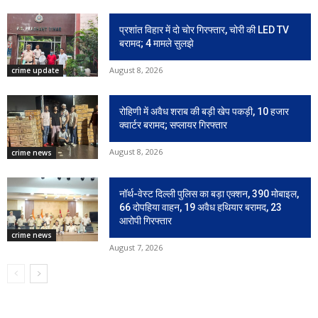
प्रशांत विहार में दो चोर गिरफ्तार, चोरी की LED TV
बरामद; 4 मामले सुलझे
August 8, 2026
crime update
रोहिणी में अवैध शराब की बड़ी खेप पकड़ी, 10 हजार
क्वार्टर बरामद; सप्लायर गिरफ्तार
August 8, 2026
crime news
नॉर्थ-वेस्ट दिल्ली पुलिस का बड़ा एक्शन, 390 मोबाइल,
66 दोपहिया वाहन, 19 अवैध हथियार बरामद, 23
आरोपी गिरफ्तार
crime news
August 7, 2026