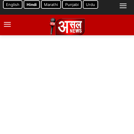
English
Hindi
Marathi
Punjabi
Urdu