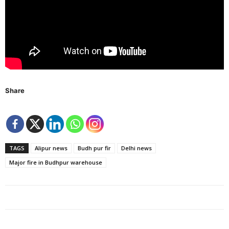
Share
TAGS
Alipur news
Budh pur fir
Delhi news
Major fire in Budhpur warehouse