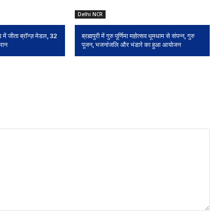
Delhi NCR
 में जीता ब्रॉन्ज़ मेडल, 32
ब्रह्मपुरी में गुरु पूर्णिमा महोत्सव धूमधाम से संपन्न, गुरु
 मान
पूजन, भजनांजलि और भंडारे का हुआ आयोजन