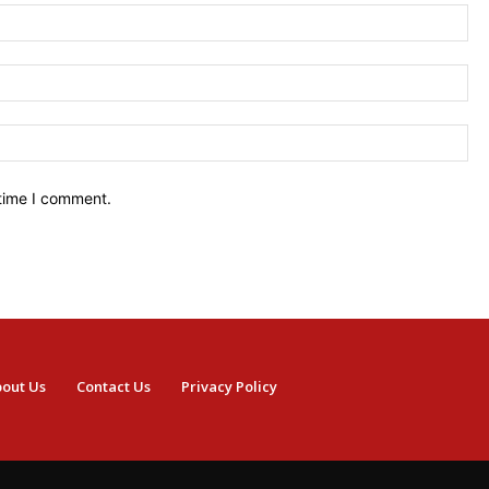
Na
Ema
We
 time I comment.
out Us
Contact Us
Privacy Policy