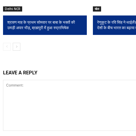
Delhi NCR
खेल
श्रावण माह के प्रथम सोमवार पर बाबा के भक्तों की
रेणुकूट के रवि सिंह ने थाईलैंड
उमड़ी अपार भीड़, ब्रह्मपुरी में हुआ रुद्राभिषेक
देशों के बीच भारत का बढ़ाया
LEAVE A REPLY
Comment: