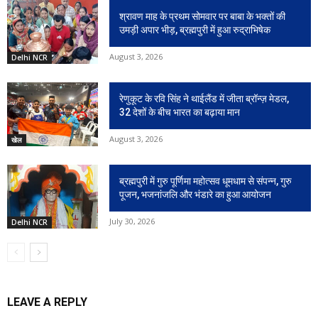
श्रावण माह के प्रथम सोमवार पर बाबा के भक्तों की
उमड़ी अपार भीड़, ब्रह्मपुरी में हुआ रुद्राभिषेक
August 3, 2026
Delhi NCR
रेणुकूट के रवि सिंह ने थाईलैंड में जीता ब्रॉन्ज़ मेडल,
32 देशों के बीच भारत का बढ़ाया मान
August 3, 2026
खेल
ब्रह्मपुरी में गुरु पूर्णिमा महोत्सव धूमधाम से संपन्न, गुरु
पूजन, भजनांजलि और भंडारे का हुआ आयोजन
July 30, 2026
Delhi NCR
LEAVE A REPLY