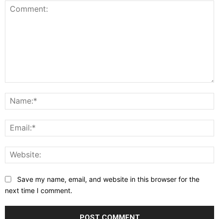
Comment:
N
E
W
Save my name, email, and website in this browser for the
next time I comment.