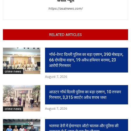
असल न्यूज
https://asalnews.com/
RELATED ARTICLES
नॉर्थ-वेस्ट दिल्ली पुलिस का बड़ा एक्शन, 390 मोबाइल,
66 दोपहिया वाहन, 19 अवैध हथियार बरामद, 23
आरोपी गिरफ्तार
crime news
August 7, 2026
आउटर नॉर्थ दिल्ली पुलिस का बड़ा एक्शन, 10 तस्कर
गिरफ्तार, 3,315 क्वार्टर अवैध शराब जब्त
August 7, 2026
crime news
भलस्वा डेरी में ईमानदार ऑटो चालक और पुलिस की