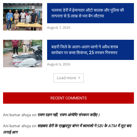
भलस्वा डेरी में ईमानदार ऑटो चालक और पुलिस की
तत्परता से 5 लाख से भरा बैग लौटाया
August 7, 2026
बाहरी जिले के अलग-अलग थानो ने अवैध शराब
कारोबार पर कसा शिकंजा, 25 तस्कर गिरफ्तार
August 6, 2026
Load more
RECENT COMMENTS
रावण दहन नही, रावण अंत्येष्टि संस्कार कहिए।
Ani kumar ahuja
on
शाहबाद डेरी के प्रह्लादपुर बांगर में बदमाशो ने SBI के ATM में लूट बाद
Ani kumar ahuja
on
लगाई आग