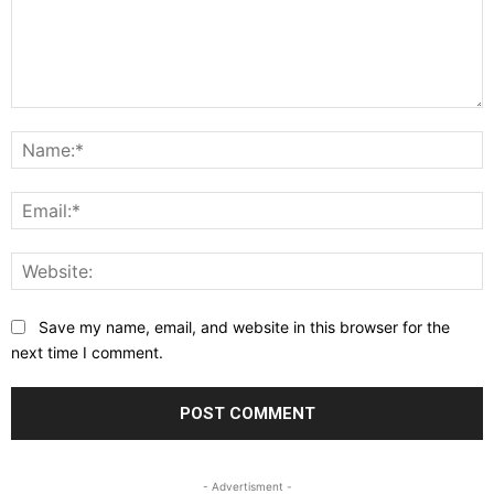
Comment:
N
E
W
Save my name, email, and website in this browser for the
next time I comment.
- Advertisment -