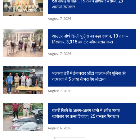
66 दोपहिया वाहन, 19 अवैध हथियार बरामद, 23
आरोपी गिरफ्तार
August 7, 2026
आउटर नॉर्थ दिल्ली पुलिस का बड़ा एक्शन, 10 तस्कर
गिरफ्तार, 3,315 क्वार्टर अवैध शराब जब्त
August 7, 2026
भलस्वा डेरी में ईमानदार ऑटो चालक और पुलिस की
तत्परता से 5 लाख से भरा बैग लौटाया
August 7, 2026
बाहरी जिले के अलग-अलग थानो ने अवैध शराब
कारोबार पर कसा शिकंजा, 25 तस्कर गिरफ्तार
August 6, 2026