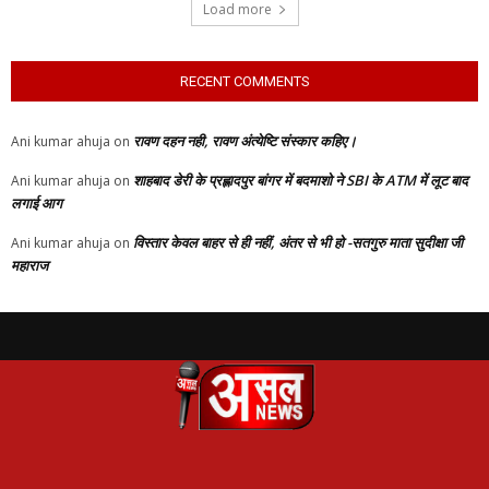
Load more
RECENT COMMENTS
रावण दहन नही, रावण अंत्येष्टि संस्कार कहिए।
Ani kumar ahuja
on
शाहबाद डेरी के प्रह्लादपुर बांगर में बदमाशो ने SBI के ATM में लूट बाद
Ani kumar ahuja
on
लगाई आग
विस्तार केवल बाहर से ही नहीं, अंतर से भी हो -सतगुरु माता सुदीक्षा जी
Ani kumar ahuja
on
महाराज