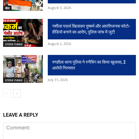
August 3, 2026
खेल
नशीला पदार्थ खिलाकर दुष्कर्म और आपत्तिजनक फोटो-
वीडियो बनाने का आरोप, पुलिस जांच में जुटी
August 2, 2026
crime news
रणहौला थाना पुलिस ने स्नैचिंग का किया खुलासा, 2
आरोपी गिरफ्तार
July 31, 2026
crime news
LEAVE A REPLY