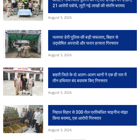
21 आरोपी दबोचे, लूटी गई लाखों की संपत्ति बरामद
August 5, 2026
भलस्वा डेरी पुलिस की बड़ी सफलता, बिहार से
उद्घोषित अपराधी और फरार हत्यारा गिरफ्तार
August 5, 2026
बाहरी जिले के दो अलग-अलग थानों ने एक ही रात में
तीन हथियार बंद बदमाश किए गिरफ्तार
August 5, 2026
निहाल विहार से 300 रोल प्रतिबंधित चाइनीज मांझा
किया बरामद, एक आरोपी गिरफ्तार
August 5, 2026