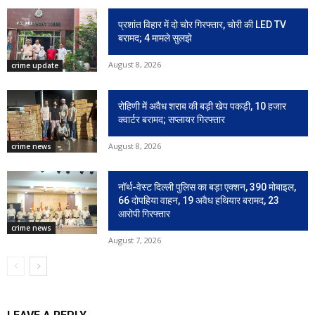
प्रशांत विहार में दो चोर गिरफ्तार, चोरी की LED TV
बरामद; 4 मामले सुलझे
August 8, 2026
crime update
रोहिणी में अवैध शराब की बड़ी खेप पकड़ी, 10 हजार
क्वार्टर बरामद; सप्लायर गिरफ्तार
August 8, 2026
crime news
नॉर्थ-वेस्ट दिल्ली पुलिस का बड़ा एक्शन, 390 मोबाइल,
66 दोपहिया वाहन, 19 अवैध हथियार बरामद, 23
आरोपी गिरफ्तार
crime news
August 7, 2026