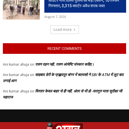
आउटर नॉर्थ दिल्ली पुलिस का बड़ा एक्शन, 10 तस्कर
गिरफ्तार, 3,315 क्वार्टर अवैध शराब जब्त
August 7, 2026
Load more
RECENT COMMENTS
रावण दहन नही, रावण अंत्येष्टि संस्कार कहिए।
Ani kumar ahuja
on
शाहबाद डेरी के प्रह्लादपुर बांगर में बदमाशो ने SBI के ATM में लूट बाद
Ani kumar ahuja
on
लगाई आग
विस्तार केवल बाहर से ही नहीं, अंतर से भी हो -सतगुरु माता सुदीक्षा जी
Ani kumar ahuja
on
महाराज