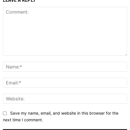
LEAVE A REPLY
Comment:
N
E
W
Save my name, email, and website in this browser for the
next time I comment.