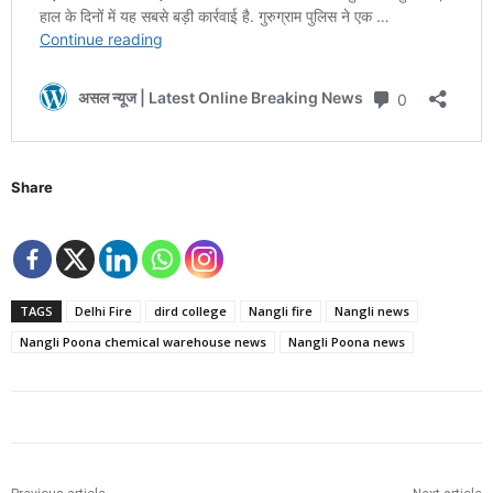
Share
TAGS
Delhi Fire
dird college
Nangli fire
Nangli news
Nangli Poona chemical warehouse news
Nangli Poona news