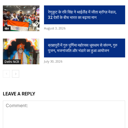
रेणुकूट के रवि सिंह ने थाईलैंड में जीता ब्रॉन्ज़ मेडल,
32 देशों के बीच भारत का बढ़ाया मान
August 3, 2026
खेल
ब्रह्मपुरी में गुरु पूर्णिमा महोत्सव धूमधाम से संपन्न, गुरु
पूजन, भजनांजलि और भंडारे का हुआ आयोजन
July 30, 2026
Delhi NCR
LEAVE A REPLY