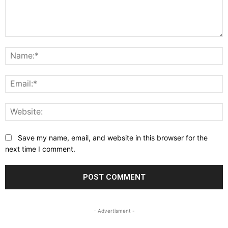
Comment:
N
E
W
Save my name, email, and website in this browser for the
next time I comment.
- Advertisment -