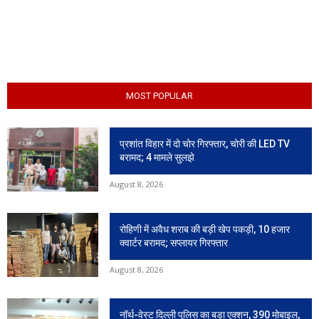
MOST POPULAR
प्रशांत विहार में दो चोर गिरफ्तार, चोरी की LED TV
बरामद; 4 मामले सुलझे
August 8, 2026
रोहिणी में अवैध शराब की बड़ी खेप पकड़ी, 10 हजार
क्वार्टर बरामद; सप्लायर गिरफ्तार
August 8, 2026
नॉर्थ-वेस्ट दिल्ली पुलिस का बड़ा एक्शन, 390 मोबाइल,