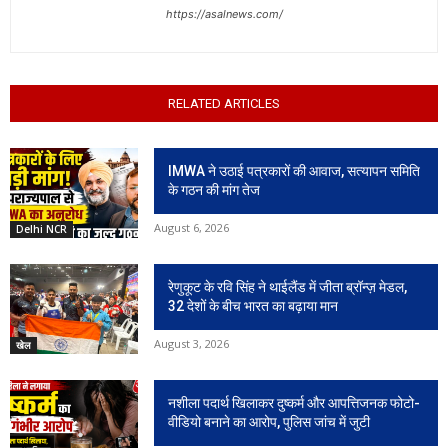
https://asalnews.com/
RELATED ARTICLES
IMWA ने उठाई पत्रकारों की आवाज, सत्यापन समिति
के गठन की मांग तेज
August 6, 2026
Delhi NCR
रेणुकूट के रवि सिंह ने थाईलैंड में जीता ब्रॉन्ज़ मेडल,
32 देशों के बीच भारत का बढ़ाया मान
August 3, 2026
खेल
नशीला पदार्थ खिलाकर दुष्कर्म और आपत्तिजनक फोटो-
वीडियो बनाने का आरोप, पुलिस जांच में जुटी