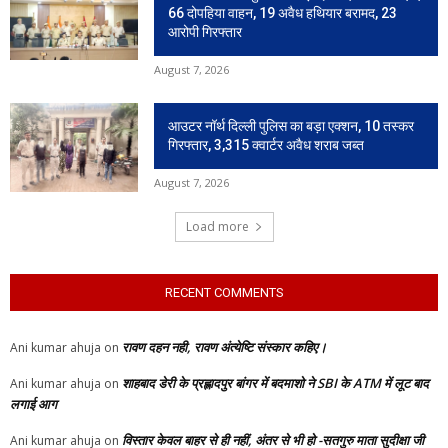
66 दोपहिया वाहन, 19 अवैध हथियार बरामद, 23
आरोपी गिरफ्तार
August 7, 2026
आउटर नॉर्थ दिल्ली पुलिस का बड़ा एक्शन, 10 तस्कर
गिरफ्तार, 3,315 क्वार्टर अवैध शराब जब्त
August 7, 2026
Load more
RECENT COMMENTS
रावण दहन नही, रावण अंत्येष्टि संस्कार कहिए।
Ani kumar ahuja
on
शाहबाद डेरी के प्रह्लादपुर बांगर में बदमाशो ने SBI के ATM में लूट बाद
Ani kumar ahuja
on
लगाई आग
विस्तार केवल बाहर से ही नहीं, अंतर से भी हो -सतगुरु माता सुदीक्षा जी
Ani kumar ahuja
on