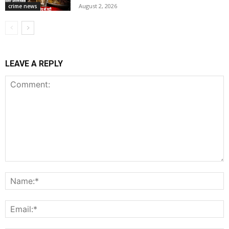
August 2, 2026
crime news
LEAVE A REPLY
Comment:
N
E