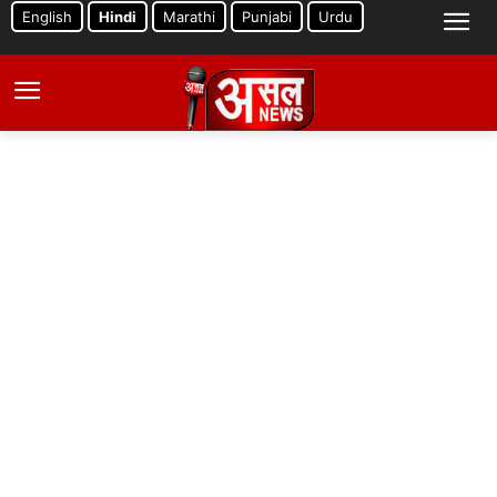
English
Hindi
Marathi
Punjabi
Urdu