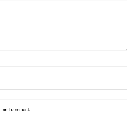
Na
Ema
We
 time I comment.