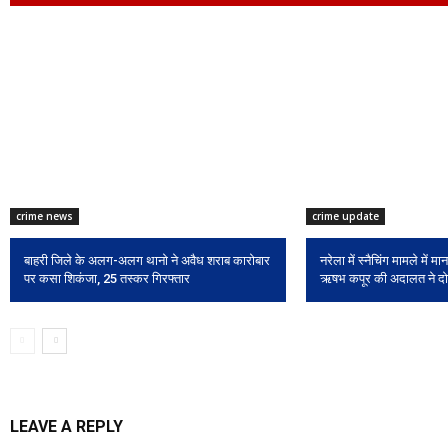
crime news
crime update
बाहरी जिले के अलग-अलग थानो ने अवैध शराब कारोबार
नरेला में स्नैचिंग मामले में म
पर कसा शिकंजा, 25 तस्कर गिरफ्तार
ऋषभ कपूर की अदालत ने दो
LEAVE A REPLY