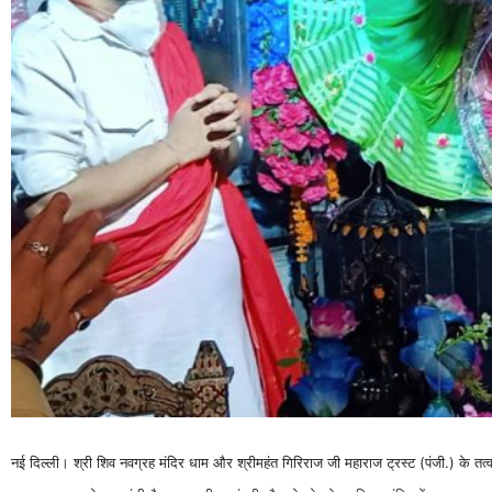
नई दिल्ली। श्री शिव नवग्रह मंदिर धाम और श्रीमहंत गिरिराज जी महाराज ट्रस्ट (पंजी.) के तत