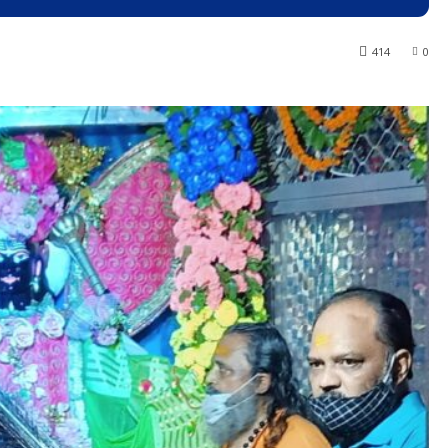
414
0