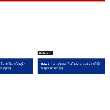
Delhi NCR
ाननीय न्यायिक मजिस्ट्रेट
IMWA ने उठाई पत्रकारों की आवाज, सत्यापन समिति
षी ठहराया
के गठन की मांग तेज