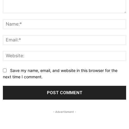
Comment:
N
E
W
Save my name, email, and website in this browser for the
next time I comment.
- Advertisment -