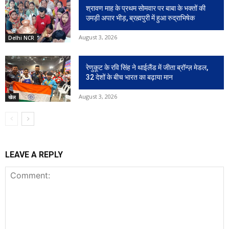
श्रावण माह के प्रथम सोमवार पर बाबा के भक्तों की
उमड़ी अपार भीड़, ब्रह्मपुरी में हुआ रुद्राभिषेक
August 3, 2026
Delhi NCR
रेणुकूट के रवि सिंह ने थाईलैंड में जीता ब्रॉन्ज़ मेडल,
32 देशों के बीच भारत का बढ़ाया मान
August 3, 2026
खेल
LEAVE A REPLY