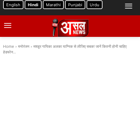
English
Hindi
Marathi
Punjabi
Urdu
Home
मनोरंजन
मशहूर गायिका अलका याग्निक से लीजिए सबक! जानें कितनी होनी चाहिए
हेडफोन...