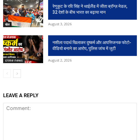
रेणुकूट के रवि सिंह ने थाईलैंड में जीता ब्रॉन्ज़ मेडल,
32 देशों के बीच भारत का बढ़ाया मान
August 3, 2026
खेल
नशीला पदार्थ खिलाकर दुष्कर्म और आपत्तिजनक फोटो-
वीडियो बनाने का आरोप, पुलिस जांच में जुटी
August 2, 2026
crime news
LEAVE A REPLY