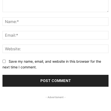
Comment:
N
E
W
Save my name, email, and website in this browser for the
next time I comment.
- Advertisment -