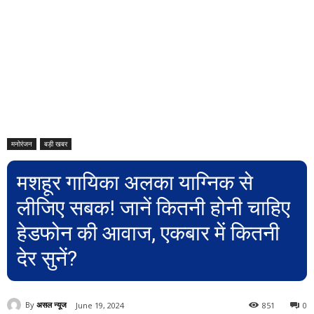
मनोरंजन
बड़ी खबर
मशहूर गायिका अलका याग्निक से
लीजिए सबक! जानें कितनी होनी चाहिए
हेडफोन की आवाज, एकबार में कितनी
देर सुनें?
By
असल न्यूज
June 19, 2024
851
0