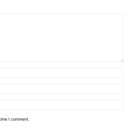
Na
Ema
We
 time I comment.