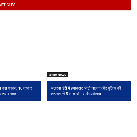
ARTICLES
crime news
ा बड़ा एक्शन, 10 तस्कर
भलस्वा डेरी में ईमानदार ऑटो चालक और पुलिस की
ैध शराब जब्त
तत्परता से 5 लाख से भरा बैग लौटाया