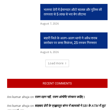
भलस्वा डेरी में ईमानदार ऑटो चालक और पुलिस की
तत्परता से 5 लाख से भरा बैग लौटाया
August 7, 2026
बाहरी जिले के अलग-अलग थानो ने अवैध शराब
कारोबार पर कसा शिकंजा, 25 तस्कर गिरफ्तार
August 6, 2026
Load more
RECENT COMMENTS
रावण दहन नही, रावण अंत्येष्टि संस्कार कहिए।
Ani kumar ahuja
on
शाहबाद डेरी के प्रह्लादपुर बांगर में बदमाशो ने SBI के ATM में लूट
Ani kumar ahuja
on