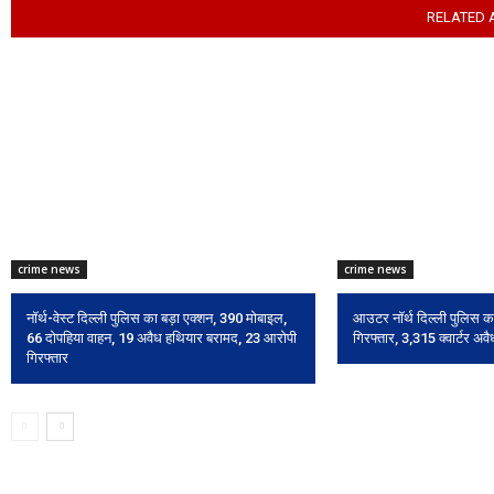
RELATED 
crime news
crime news
नॉर्थ-वेस्ट दिल्ली पुलिस का बड़ा एक्शन, 390 मोबाइल,
आउटर नॉर्थ दिल्ली पुलिस क
66 दोपहिया वाहन, 19 अवैध हथियार बरामद, 23 आरोपी
गिरफ्तार, 3,315 क्वार्टर अव
गिरफ्तार