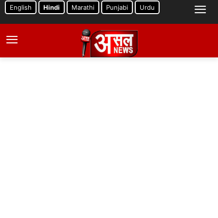
English
Hindi
Marathi
Punjabi
Urdu