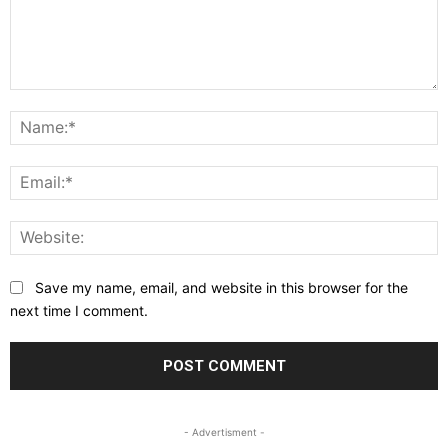
Comment:
N
E
W
Save my name, email, and website in this browser for the
next time I comment.
- Advertisment -