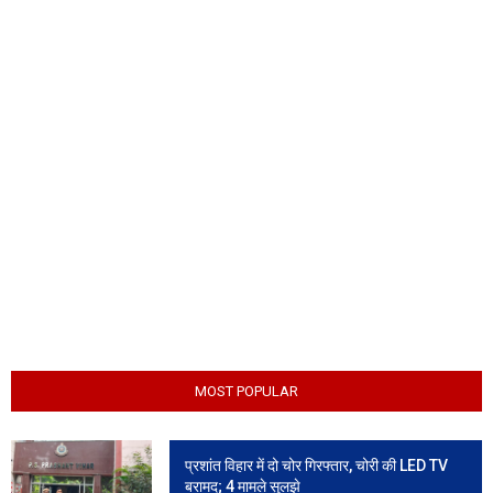
MOST POPULAR
प्रशांत विहार में दो चोर गिरफ्तार, चोरी की LED TV
बरामद; 4 मामले सुलझे