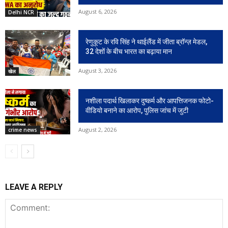
August 6, 2026
Delhi NCR
रेणुकूट के रवि सिंह ने थाईलैंड में जीता ब्रॉन्ज़ मेडल,
32 देशों के बीच भारत का बढ़ाया मान
August 3, 2026
खेल
नशीला पदार्थ खिलाकर दुष्कर्म और आपत्तिजनक फोटो-
वीडियो बनाने का आरोप, पुलिस जांच में जुटी
August 2, 2026
crime news
LEAVE A REPLY