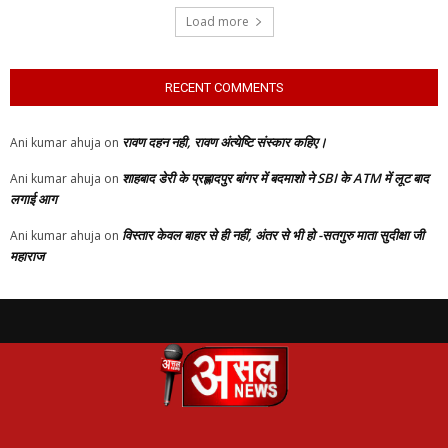
Load more
RECENT COMMENTS
रावण दहन नही, रावण अंत्येष्टि संस्कार कहिए।
Ani kumar ahuja
on
शाहबाद डेरी के प्रह्लादपुर बांगर में बदमाशो ने SBI के ATM में लूट बाद
Ani kumar ahuja
on
लगाई आग
विस्तार केवल बाहर से ही नहीं, अंतर से भी हो -सतगुरु माता सुदीक्षा जी
Ani kumar ahuja
on
महाराज