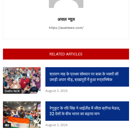
असल न्यूज
https://asalnews.com/
RELATED ARTICLES
श्रावण माह के प्रथम सोमवार पर बाबा के भक्तों की
उमड़ी अपार भीड़, ब्रह्मपुरी में हुआ रुद्राभिषेक
August 3, 2026
Delhi NCR
रेणुकूट के रवि सिंह ने थाईलैंड में जीता ब्रॉन्ज़ मेडल,
32 देशों के बीच भारत का बढ़ाया मान
August 3, 2026
खेल