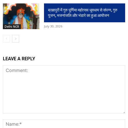
ब्रह्मपुरी में गुरु पूर्णिमा महोत्सव धूमधाम से संपन्न, गुरु
पूजन, भजनांजलि और भंडारे का हुआ आयोजन
July 30, 2026
Delhi NCR
LEAVE A REPLY
Comment:
N