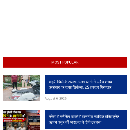
MOST POPULAR
बाहरी जिले के अलग-अलग थानो ने अवैध शराब
कारोबार पर कसा शिकंजा, 25 तस्कर गिरफ्तार
August 6, 2026
नरेला में स्नैचिंग मामले में माननीय न्यायिक मजिस्ट्रेट
ऋषभ कपूर की अदालत ने दोषी ठहराया