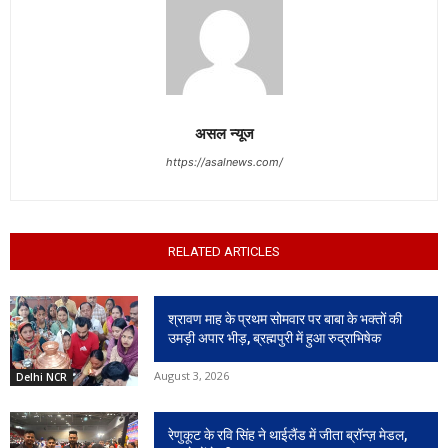
असल न्यूज
https://asalnews.com/
RELATED ARTICLES
श्रावण माह के प्रथम सोमवार पर बाबा के भक्तों की
उमड़ी अपार भीड़, ब्रह्मपुरी में हुआ रुद्राभिषेक
August 3, 2026
Delhi NCR
रेणुकूट के रवि सिंह ने थाईलैंड में जीता ब्रॉन्ज़ मेडल,