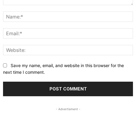
Comment:
N
E
W
Save my name, email, and website in this browser for the
next time I comment.
- Advertisment -