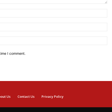
Na
Ema
We
 time I comment.
out Us
Contact Us
Privacy Policy