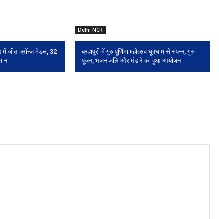
Delhi NCR
 में जीता ब्रॉन्ज़ मेडल, 32
ब्रह्मपुरी में गुरु पूर्णिमा महोत्सव धूमधाम से संपन्न, गुरु
 मान
पूजन, भजनांजलि और भंडारे का हुआ आयोजन