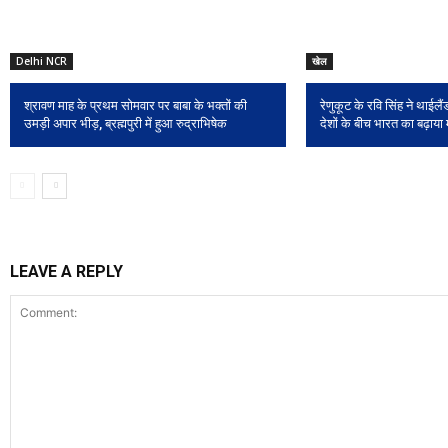
Delhi NCR
खेल
श्रावण माह के प्रथम सोमवार पर बाबा के भक्तों की
रेणुकूट के रवि सिंह ने थाईलैंड
उमड़ी अपार भीड़, ब्रह्मपुरी में हुआ रुद्राभिषेक
देशों के बीच भारत का बढ़ाया
LEAVE A REPLY