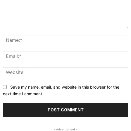
Comment:
N
E
W
Save my name, email, and website in this browser for the
next time I comment.
- Advertisment -