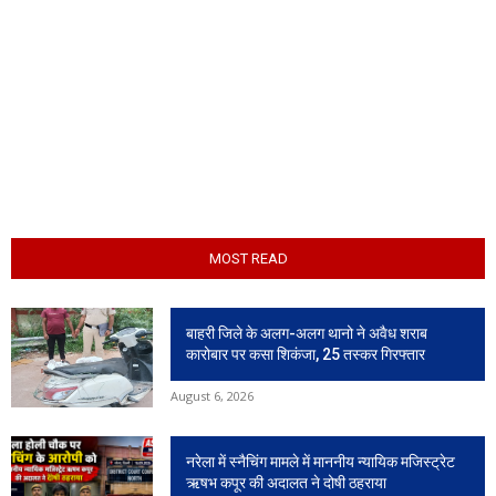
MOST READ
बाहरी जिले के अलग-अलग थानो ने अवैध शराब
कारोबार पर कसा शिकंजा, 25 तस्कर गिरफ्तार
August 6, 2026
नरेला में स्नैचिंग मामले में माननीय न्यायिक मजिस्ट्रेट
ऋषभ कपूर की अदालत ने दोषी ठहराया