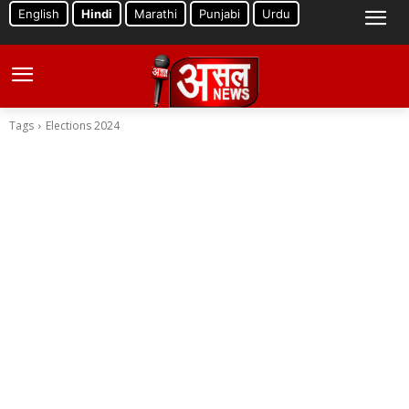
English
Hindi
Marathi
Punjabi
Urdu
Tags
Elections 2024