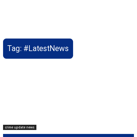
Tag:
#LatestNews
crime update news