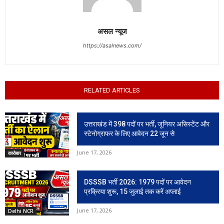
असल न्यूज
https://asalnews.com/
RELATED ARTICLES
उत्तराखंड में 398 पदों पर भर्ती, जूनियर असिस्टेंट और
स्टेनोग्राफर के लिए आवेदन 22 जून से
June 17, 2026
कारोबार
DSSSB भर्ती 2026: 1979 पदों पर आवेदन
प्रक्रिया शुरू, 15 जुलाई तक करें अप्लाई
June 17, 2026
Delhi NCR