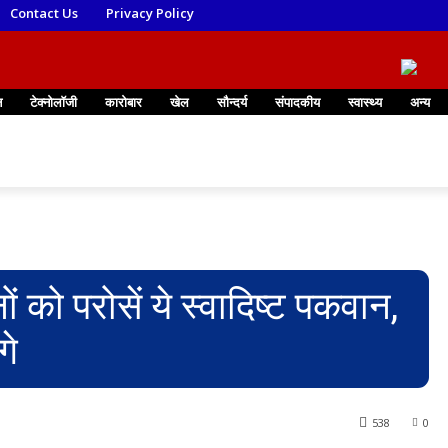
Contact Us
Privacy Policy
न
टेक्नोलॉजी
कारोबार
खेल
सौन्दर्य
संपादकीय
स्वास्थ्य
अन्य
ों को परोसें ये स्वादिष्ट पकवान,
गे
538
0