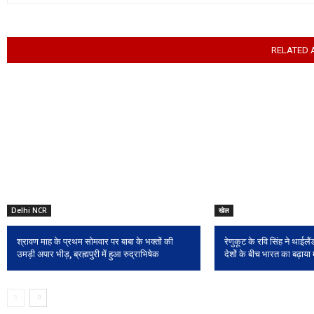
RELATED 
Delhi NCR
खेल
श्रावण माह के प्रथम सोमवार पर बाबा के भक्तों की
रेणुकूट के रवि सिंह ने थाईलैंड
उमड़ी अपार भीड़, ब्रह्मपुरी में हुआ रुद्राभिषेक
देशों के बीच भारत का बढ़ाया