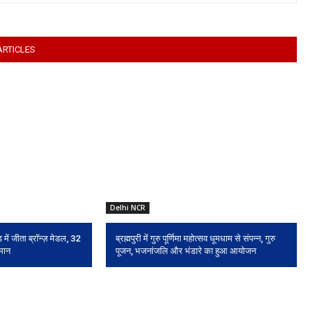
ARTICLES
Delhi NCR
 में जीता ब्रॉन्ज़ मेडल, 32
ब्रह्मपुरी में गुरु पूर्णिमा महोत्सव धूमधाम से संपन्न, गुरु
 मान
पूजन, भजनांजलि और भंडारे का हुआ आयोजन