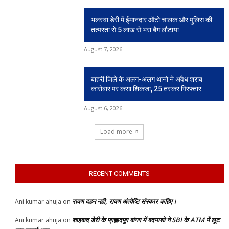
भलस्वा डेरी में ईमानदार ऑटो चालक और पुलिस की
तत्परता से 5 लाख से भरा बैग लौटाया
August 7, 2026
बाहरी जिले के अलग-अलग थानो ने अवैध शराब
कारोबार पर कसा शिकंजा, 25 तस्कर गिरफ्तार
August 6, 2026
Load more
RECENT COMMENTS
रावण दहन नही, रावण अंत्येष्टि संस्कार कहिए।
Ani kumar ahuja
on
शाहबाद डेरी के प्रह्लादपुर बांगर में बदमाशो ने SBI के ATM में लूट
Ani kumar ahuja
on