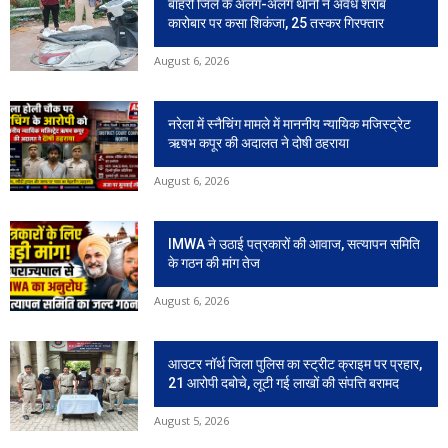
बाहरी जिले के अलग-अलग थानो ने अवैध शराब
कारोबार पर कसा शिकंजा, 25 तस्कर गिरफ्तार
August 6, 2026
नरेला में स्नैचिंग मामले में माननीय न्यायिक मजिस्ट्रेट
ऋषभ कपूर की अदालत ने दोषी ठहराया
August 6, 2026
IMWA ने उठाई पत्रकारों की आवाज, सत्यापन समिति
के गठन की मांग तेज
August 6, 2026
आउटर नॉर्थ जिला पुलिस का स्ट्रीट क्राइम पर प्रहार,
21 आरोपी दबोचे, लूटी गई लाखों की संपत्ति बरामद
August 5, 2026