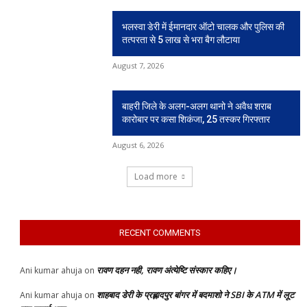
भलस्वा डेरी में ईमानदार ऑटो चालक और पुलिस की
तत्परता से 5 लाख से भरा बैग लौटाया
August 7, 2026
बाहरी जिले के अलग-अलग थानो ने अवैध शराब
कारोबार पर कसा शिकंजा, 25 तस्कर गिरफ्तार
August 6, 2026
Load more
RECENT COMMENTS
रावण दहन नही, रावण अंत्येष्टि संस्कार कहिए।
Ani kumar ahuja
on
शाहबाद डेरी के प्रह्लादपुर बांगर में बदमाशो ने SBI के ATM में लूट
Ani kumar ahuja
on