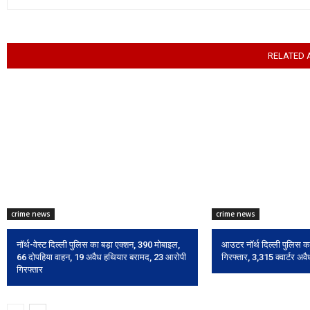
RELATED 
crime news
crime news
नॉर्थ-वेस्ट दिल्ली पुलिस का बड़ा एक्शन, 390 मोबाइल,
आउटर नॉर्थ दिल्ली पुलिस क
66 दोपहिया वाहन, 19 अवैध हथियार बरामद, 23 आरोपी
गिरफ्तार, 3,315 क्वार्टर अव
गिरफ्तार