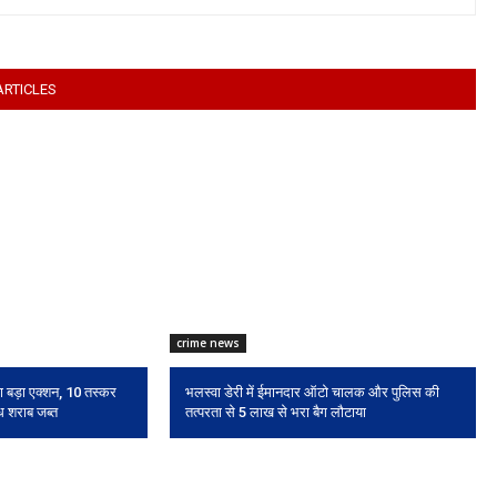
ARTICLES
crime news
ा बड़ा एक्शन, 10 तस्कर
भलस्वा डेरी में ईमानदार ऑटो चालक और पुलिस की
ैध शराब जब्त
तत्परता से 5 लाख से भरा बैग लौटाया