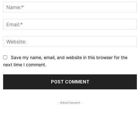
N
E
W
Save my name, email, and website in this browser for the
next time I comment.
- Advertisment -