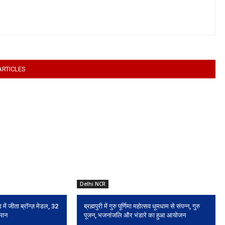
ARTICLES
Delhi NCR
 में जीता ब्रॉन्ज़ मेडल, 32
ब्रह्मपुरी में गुरु पूर्णिमा महोत्सव धूमधाम से संपन्न, गुरु
 मान
पूजन, भजनांजलि और भंडारे का हुआ आयोजन