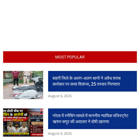
MOST POPULAR
बाहरी जिले के अलग-अलग थानो ने अवैध शराब
कारोबार पर कसा शिकंजा, 25 तस्कर गिरफ्तार
August 6, 2026
नरेला में स्नैचिंग मामले में माननीय न्यायिक मजिस्ट्रेट
ऋषभ कपूर की अदालत ने दोषी ठहराया
August 6, 2026