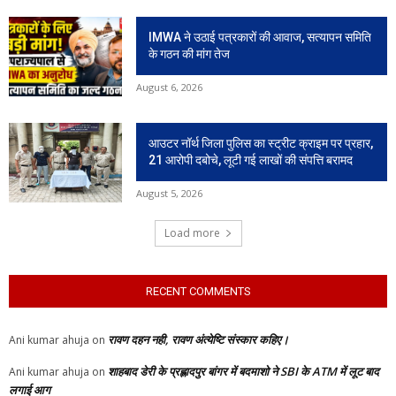
IMWA ने उठाई पत्रकारों की आवाज, सत्यापन समिति
के गठन की मांग तेज
August 6, 2026
आउटर नॉर्थ जिला पुलिस का स्ट्रीट क्राइम पर प्रहार,
21 आरोपी दबोचे, लूटी गई लाखों की संपत्ति बरामद
August 5, 2026
Load more
RECENT COMMENTS
रावण दहन नही, रावण अंत्येष्टि संस्कार कहिए।
Ani kumar ahuja
on
शाहबाद डेरी के प्रह्लादपुर बांगर में बदमाशो ने SBI के ATM में लूट बाद
Ani kumar ahuja
on
लगाई आग