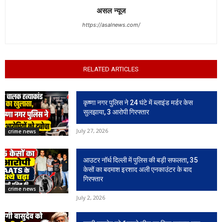
असल न्यूज
https://asalnews.com/
RELATED ARTICLES
कृष्णा नगर पुलिस ने 24 घंटे में ब्लाइंड मर्डर केस
सुलझाया, 3 आरोपी गिरफ्तार
July 27, 2026
crime news
आउटर नॉर्थ दिल्ली में पुलिस की बड़ी सफलता, 35
केसों का बदमाश इरशाद अली एनकाउंटर के बाद
गिरफ्तार
crime news
July 2, 2026