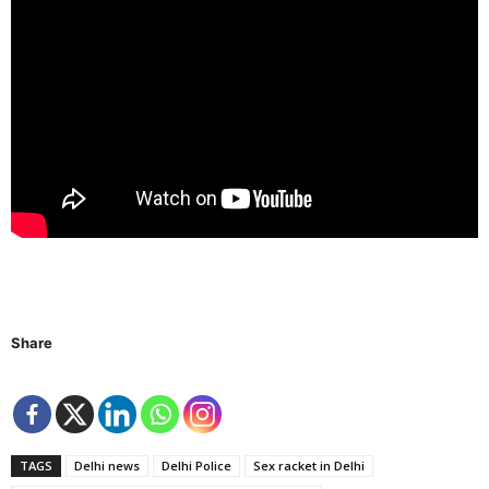
Share
TAGS
Delhi news
Delhi Police
Sex racket in Delhi