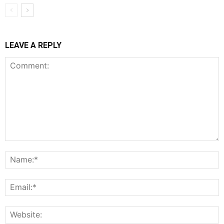
LEAVE A REPLY
Comment:
N
E
W