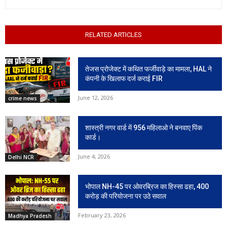
RELATED ARTICLES
तेजस प्रोजेक्ट में कथित फर्जीवाड़े का मामला, HAL ने
कंपनी के खिलाफ दर्ज कराई FIR
June 12, 2026
crime news
शास्त्री नगर वार्ड में 956 महिलाओ ने बनवाए पिंक
कार्ड।
June 4, 2026
Delhi NCR
भोपाल NH-45 पर ओवरब्रिज का हिस्सा ढहा, 400
करोड़ की परियोजना पर उठे सवाल
February 23, 2026
Madhya Pradesh