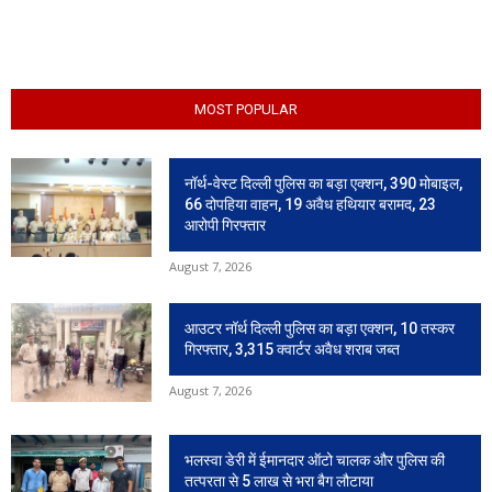
MOST POPULAR
नॉर्थ-वेस्ट दिल्ली पुलिस का बड़ा एक्शन, 390 मोबाइल,
66 दोपहिया वाहन, 19 अवैध हथियार बरामद, 23
आरोपी गिरफ्तार
August 7, 2026
आउटर नॉर्थ दिल्ली पुलिस का बड़ा एक्शन, 10 तस्कर
गिरफ्तार, 3,315 क्वार्टर अवैध शराब जब्त
August 7, 2026
भलस्वा डेरी में ईमानदार ऑटो चालक और पुलिस की
तत्परता से 5 लाख से भरा बैग लौटाया