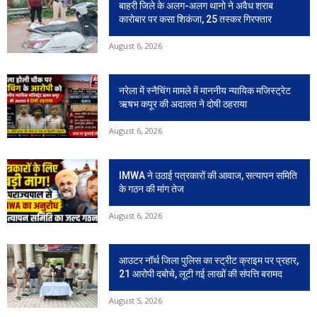
बाहरी जिले के अलग-अलग थानो ने अवैध शराब
कारोबार पर कसा शिकंजा, 25 तस्कर गिरफ्तार
August 6, 2026
नरेला में स्नैचिंग मामले में माननीय न्यायिक मजिस्ट्रेट
ऋषभ कपूर की अदालत ने दोषी ठहराया
August 6, 2026
IMWA ने उठाई पत्रकारों की आवाज, सत्यापन समिति
के गठन की मांग तेज
August 6, 2026
आउटर नॉर्थ जिला पुलिस का स्ट्रीट क्राइम पर प्रहार,
21 आरोपी दबोचे, लूटी गई लाखों की संपत्ति बरामद
August 5, 2026